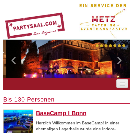
‹
›
PARTYSAAL.COM
Bis 130 Personen
AKTUELLES
LOCATIONBERATER
BaseCamp I Bonn
MEIN MERKZETTEL
Herzlich Willkommen im BaseCamp! In einer
ehemaligen Lagerhalle wurde eine Indoor-
IHRE ANFRAGE