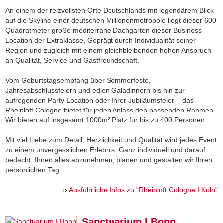
An einem der reizvollsten Orte Deutschlands mit legendärem Blick
auf die Skyline einer deutschen Millionenmetropole liegt dieser 600
Quadratmeter große mediterrane Dachgarten dieser Business
Location der Extraklasse, Geprägt durch Individualität seiner
Region und zugleich mit einem gleichbleibenden hohen Anspruch
an Qualität, Service und Gastfreundschaft.
Vom Geburtstagsempfang über Sommerfeste,
Jahresabschlussfeiern und edlen Galadinnern bis hin zur
aufregenden Party Location oder Ihrer Jubiläumsfeier – das
Rheinloft Cologne bietet für jeden Anlass den passenden Rahmen.
Wir bieten auf insgesamt 1000m² Platz für bis zu 400 Personen.
Mit viel Liebe zum Detail, Herzlichkeit und Qualität wird jedes Event
zu einem unvergesslichen Erlebnis. Ganz individuell und darauf
bedacht, Ihnen alles abzunehmen, planen und gestalten wir Ihren
persönlichen Tag.
››
Ausführliche Infos zu "Rheinloft Cologne I Köln"
Sanctuarium I Bonn