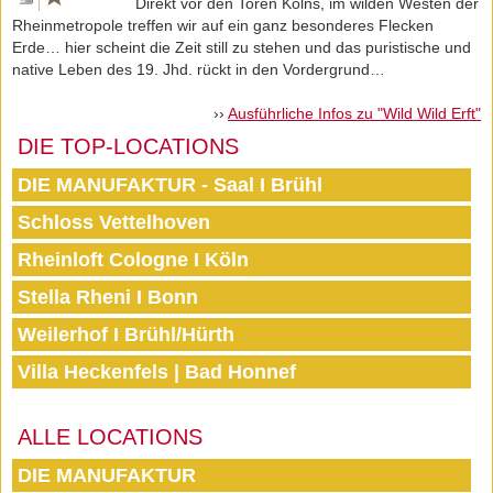
Direkt vor den Toren Kölns, im wilden Westen der
Rheinmetropole treffen wir auf ein ganz besonderes Flecken
Erde… hier scheint die Zeit still zu stehen und das puristische und
native Leben des 19. Jhd. rückt in den Vordergrund…
››
Ausführliche Infos zu "Wild Wild Erft"
DIE TOP-LOCATIONS
DIE MANUFAKTUR - Saal I Brühl
Schloss Vettelhoven
Rheinloft Cologne I Köln
Stella Rheni I Bonn
Weilerhof I Brühl/Hürth
Villa Heckenfels | Bad Honnef
ALLE LOCATIONS
DIE MANUFAKTUR