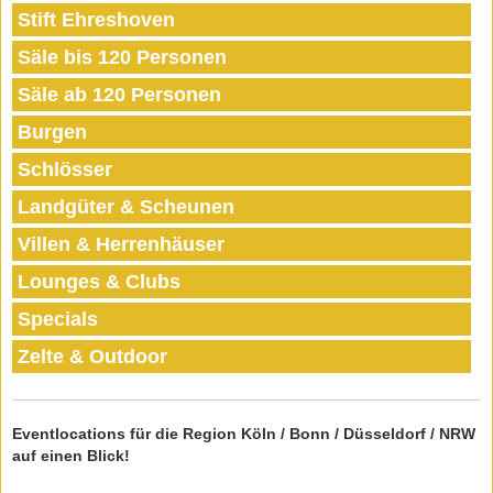
Stift Ehreshoven
Säle bis 120 Personen
Säle ab 120 Personen
Burgen
Schlösser
Landgüter & Scheunen
Villen & Herrenhäuser
Lounges & Clubs
Specials
Zelte & Outdoor
Eventlocations für die Region Köln / Bonn / Düsseldorf / NRW
auf einen Blick!