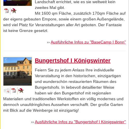
Landschaft errichtet, wie es sie weltweit kein
METZ CATERING - ÜBER UNS
zweites Mal gibt.
Mit 1600 qm Fläche, zusätzlich 170qm Fläche auf
der eigens gebauten Empore, sowie einem großen Außengelände,
wird viel Platz für Veranstaltungen aller Art geboten. Der Fantasie
ist keine Grenze gesetzt.
››
Ausführliche Infos zu "BaseCamp I Bonn"
Bungertshof I Königswinter
Feiern Sie zu jedem Anlass Ihre individuelle
Veranstaltung in den historischen, einzigartigen
und wunderschön restaurierten Räumen des
Bungertshofs. In liebevoll detaillierter Weise
haben wir den Bungertshof mit regionalen
Materialien und traditionellen Werkstoffen ein völlig modernes und
dennoch unaufdringliches Aussehen verschafft. Der große Garten
mit Blick auf die Weinberge ist einzigartig!
››
Ausführliche Infos zu "Bungertshof I Königswinter"