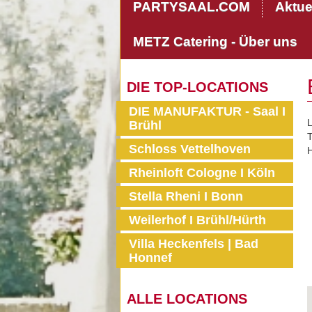
PARTYSAAL.COM
Aktue
METZ Catering - Über uns
DIE TOP-LOCATIONS
DIE MANUFAKTUR - Saal I
L
Brühl
T
Schloss Vettelhoven
H
Rheinloft Cologne I Köln
Stella Rheni I Bonn
Weilerhof I Brühl/Hürth
Villa Heckenfels | Bad
Honnef
ALLE LOCATIONS