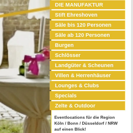
DIE MANUFAKTUR
Stift Ehreshoven
Säle bis 120 Personen
Säle ab 120 Personen
Burgen
Schlösser
Landgüter & Scheunen
Villen & Herrenhäuser
Lounges & Clubs
Specials
Zelte & Outdoor
Eventlocations für die Region
Köln / Bonn / Düsseldorf / NRW
auf einen Blick!